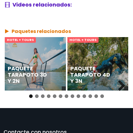
Videos relacionados:
Paquetes relacionados
HOTEL + TOURS
HOTEL + TOURS
PAQUETE
PAQUETE
TARAPOTO 3D
TARAPOTO 4D
Y 2N
Y 3N
Next
Contacte con nosotros