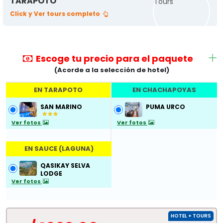
TARAPOTO
Click y Ver tours completo
Escoge tu precio para el paquete
(Acorde a la selección de hotel)
EN TARAPOTO
EN CHACHAPOYAS
SAN MARINO
PUMA URCO
Ver fotos
Ver fotos
EN SAUCE (LAGUNA)
QASIKAY SELVA
LODGE
Ver fotos
HOTEL + TOURS