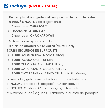
Incluye
(HOTEL + TOURS)
- Recojo y traslado gratis del aeropuerto o terminal terrestre.
-
6 DÍAS / 5 NOCHES
de alojamiento.
2 noches en
TARAPOTO
.
1 noche en
LAGUNA AZUL
2 noches en
CHACHAPOYAS
- 5 días de desayuno variado.
- 3 días de
almuerzo a la carta
(tour full day)
TOURS INCLUIDOS EN EL PAQUETE
:
TOUR
LAMAS NATIVA : Media (Tarde)
TOUR
LAGUNA AZUL : Full Day
TOUR
CIUDADELA DE KUELAP: Full Day
TOUR
CATARATAS DE GOCTA: Full Day
TOUR
CATARATAS AHUASHIYACU : Media (Mañana)
o Traslado y guía para todos los atractivos turísticos.
+
INCLUYE:
Traslado (Tarapoto) - Chachapoyas
+
INCLUYE:
Traslado (Chachapoyas) - Tarapoto
** Retorno Sauce (Laguna) - Tarapoto (a cuenta del pasajero)
.