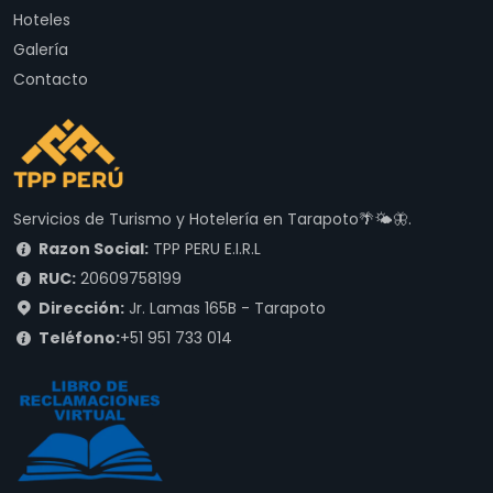
Hoteles
Galería
Contacto
Servicios de Turismo y Hotelería en Tarapoto🌴🌤🦋.
Razon Social:
TPP PERU E.I.R.L
RUC:
20609758199
Dirección:
Jr. Lamas 165B - Tarapoto
Teléfono:
+51 951 733 014