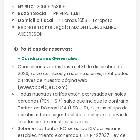
N° RUC :
20609758199
Razón Social :
TPP PERU E.I.R.L
Domicilio fiscal :
Jr. Lamas 165B - Tarapoto
Representante Legal :
FALCON FLORES KENNET
ANDERSSON
Políticas de reservas:
- Condiciones Generales:
Condiciones válidas hasta el 31 de diciembre de
2026, salvo cambios y modificaciones, notificados
a través de nuestra página web
(www.tppviajes.com)
Todas nuestras tarifas están expresadas en soles
peruanos (PEN – S /) salvo que indique lo contrario.
Tarifas en Dólares USA (USD – $), sujetas al tipo de
cambio interno vigente el día en el que se envía la
liquidación de nuestros servicios
Sobre estas tarifas NO se aplica IGV por estar el
establecimiento exonerado (LEY Nº 27037: Ley de