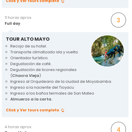
Click y Ver tours completo
11 horas aprox.
3
Full day
TOUR ALTO MAYO
Recojo de su hotel.
Transporte climatizado ida y vuelta.
Orientador turístico.
Degustación de café.
Degustación de licores regionales
(
Chacra Vieja
)
Ingreso al Orquideario de la ciudad de Moyobamba.
Ingreso a la naciente del Tioyacu
Ingreso a los baños termales de San Mateo
Almuerzo a la carta.
Click y Ver tours completo
4 horas aprox.
4