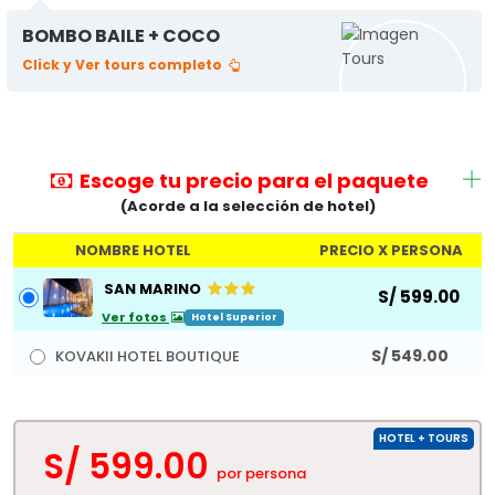
BOMBO BAILE + COCO
Click y Ver tours completo
Escoge tu precio para el paquete
(Acorde a la selección de hotel)
NOMBRE HOTEL
PRECIO X PERSONA
SAN MARINO
S/ 599.00
Ver fotos
Hotel Superior
S/ 549.00
KOVAKII HOTEL BOUTIQUE
HOTEL + TOURS
S/
599.00
por persona