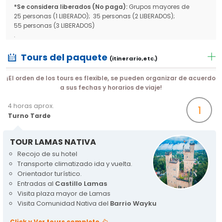
*Se considera liberados (No paga):
Grupos mayores de
25 personas (1 LIBERADO); 35 personas (2 LIBERADOS);
55 personas (3 LIBERADOS)
.
Tours del paquete
(itinerario,etc.)
¡El orden de los tours es flexible, se pueden organizar de acuerdo
a sus fechas y horarios de viaje!
4 horas aprox.
1
Turno Tarde
TOUR LAMAS NATIVA
Recojo de su hotel
Transporte climatizado ida y vuelta.
Orientador turístico.
Entradas al
Castillo Lamas
Visita plaza mayor de Lamas
Visita Comunidad Nativa del
Barrio Wayku
Click y Ver tours completo