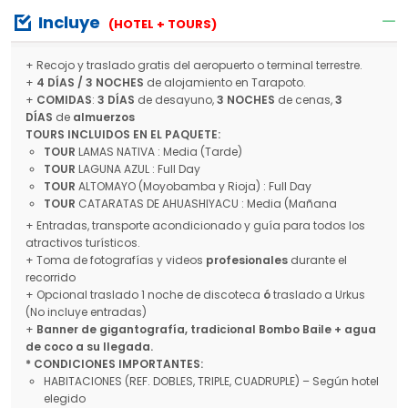
Incluye
(HOTEL + TOURS)
+ Recojo y traslado gratis del aeropuerto o terminal terrestre.
+
4
DÍAS / 3 NOCHES
de alojamiento en Tarapoto.
+
COMIDAS
:
3 DÍAS
de desayuno,
3 NOCHES
de cenas,
3
DÍAS
de
almuerzos
TOURS INCLUIDOS EN EL PAQUETE:
TOUR
LAMAS NATIVA : Media (Tarde)
TOUR
LAGUNA AZUL : Full Day
TOUR
ALTOMAYO (Moyobamba y Rioja) : Full Day
TOUR
CATARATAS DE AHUASHIYACU : Media (Mañana
+ Entradas, transporte acondicionado y guía para todos los
atractivos turísticos.
+ Toma de fotografías y videos
profesionales
durante el
recorrido
+ Opcional traslado 1 noche de discoteca
ó
traslado a Urkus
(No incluye entradas)
+
Banner de gigantografía, tradicional Bombo Baile + agua
de coco a su llegada.
* CONDICIONES IMPORTANTES:
HABITACIONES (REF. DOBLES, TRIPLE, CUADRUPLE) – Según hotel
elegido